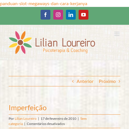
Ir
panduan-slot-megaways-dan-cara-kerjanya
para
o
Facebook
Instagram
LinkedIn
YouTube
conteúdo
Anterior
Próximo
Imperfeição
Por
Lilian Loureiro
|
17 de fevereiro de 2010
|
Sem
em
categoria
|
Comentários desativados
Imperfeição