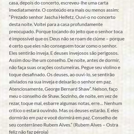
casa, depois do concerto, escreveu-lhe uma carta
imediatamente. O conteúdo era mais ou menos assim:
“Prezado senhor Jascha Heifetz. Ouvi-o no concerto
desta noite. Voltei para a casa profundamente
preocupado. Porque tocando do jeito que o senhor toca
é impossível que os Deus não se roam de ciúme – porque
é certo que eles não conseguem tocar como o senhor.
Eles sentirão inveja. E deuses invejosos são perigosos.
Assim dou-lhe um conselho. De noite, antes de dormir,
não faça suas orações costumeiras. Pegue seu violino e
toque desafinado. Os deuses, ao ouvi-lo, se sentirão
aliviados na sua inveja e deixarão o senhor em paz.
Atenciosamente, George Bernard Shaw”. Nelson, faço
meu o conselho de Shaw. Sozinho, de noite, em vez de
rezar, toque mal, esbarre algumas notas, erre… Nenhum
crítico o estará ouvindo. Mas os deuses estarão. E eles
dormirão em paz e você dormirá em paz. Conselho de
seu conterrâneo Rubem Alves.” (Rubem Alves – Ostra
feliz não faz pérola)