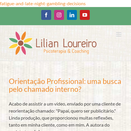
Ir
fatigue-and-late-night-gambling-decisions
para
o
Facebook
Instagram
LinkedIn
YouTube
conteúdo
Orientação Profissional: uma busca
pelo chamado interno?
Acabo de assistir a um vídeo, enviado por uma cliente de
reorientação chamado: "Papai, quero ser publicitário."
Linda produção, que proporcionou muitas reflexões,
tanto em minha cliente, como em mim. A autora do