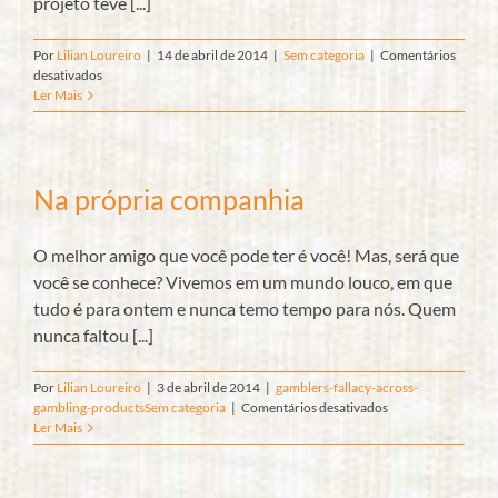
projeto teve [...]
Por
Lilian Loureiro
|
14 de abril de 2014
|
Sem categoria
|
Comentários
em
desativados
Orientação
Ler Mais
Profissional:
uma
busca
pelo
Na própria companhia
chamado
interno?
O melhor amigo que você pode ter é você! Mas, será que
você se conhece? Vivemos em um mundo louco, em que
tudo é para ontem e nunca temo tempo para nós. Quem
nunca faltou [...]
Por
Lilian Loureiro
|
3 de abril de 2014
|
gamblers-fallacy-across-
em
gambling-products
Sem categoria
|
Comentários desativados
Na
Ler Mais
própria
companhia