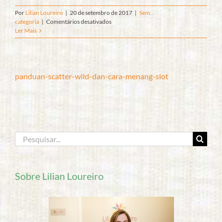
Por
Lilian Loureiro
|
20 de setembro de 2017
|
Sem
em
categoria
|
Comentários desativados
Quando
Ler Mais
o
chamado
bate
à
porta…
panduan-scatter-wild-dan-cara-menang-slot
#sqn
o
interfone
está
quebrado!
Buscar
resultados
para:
Sobre Lilian Loureiro