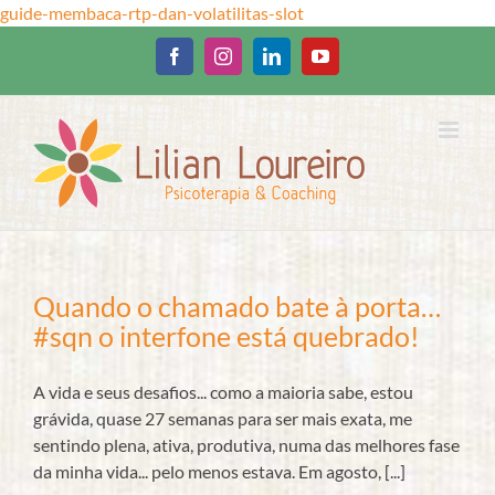
Ir
guide-membaca-rtp-dan-volatilitas-slot
para
o
Facebook
Instagram
LinkedIn
YouTube
conteúdo
Quando o chamado bate à porta…
#sqn o interfone está quebrado!
A vida e seus desafios... como a maioria sabe, estou
grávida, quase 27 semanas para ser mais exata, me
sentindo plena, ativa, produtiva, numa das melhores fase
da minha vida... pelo menos estava. Em agosto, [...]