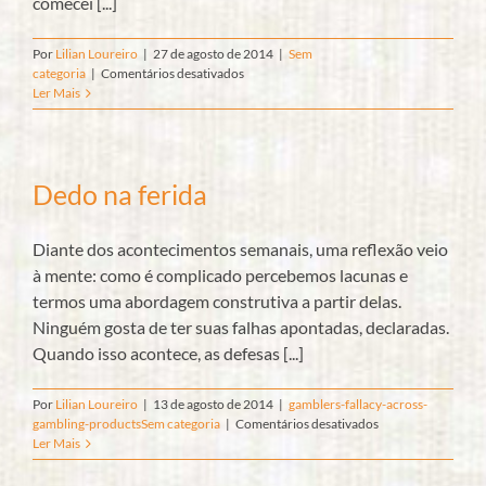
comecei [...]
Por
Lilian Loureiro
|
27 de agosto de 2014
|
Sem
em
categoria
|
Comentários desativados
Orientação
Ler Mais
Profissional:
A
jornada
da
Dedo na ferida
semente
–
Um
Diante dos acontecimentos semanais, uma reflexão veio
olhar
junguiano
à mente: como é complicado percebemos lacunas e
termos uma abordagem construtiva a partir delas.
Ninguém gosta de ter suas falhas apontadas, declaradas.
Quando isso acontece, as defesas [...]
Por
Lilian Loureiro
|
13 de agosto de 2014
|
gamblers-fallacy-across-
em
gambling-products
Sem categoria
|
Comentários desativados
Dedo
Ler Mais
na
ferida