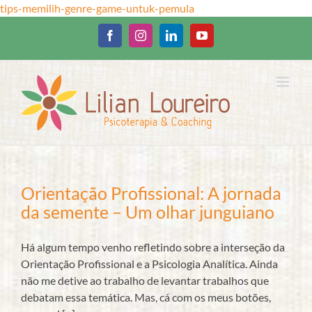
Ir
tips-memilih-genre-game-untuk-pemula
para
o
Facebook
Instagram
LinkedIn
YouTube
conteúdo
Orientação Profissional: A jornada
da semente – Um olhar junguiano
Há algum tempo venho refletindo sobre a interseção da
Orientação Profissional e a Psicologia Analítica. Ainda
não me detive ao trabalho de levantar trabalhos que
debatam essa temática. Mas, cá com os meus botões,