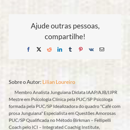
Ajude outras pessoas,
compartilhe!
Facebook
X
Reddit
LinkedIn
Tumblr
Pinterest
Vk
E-
mail
Sobre o Autor:
Lilian Loureiro
Membro Analista Junguiana Didata IAAP/AJB/IJPR
Mestre em Psicologia Clínica pela PUC/SP Psicóloga
formada pela PUC/SP Idealizadora do quadro "Café com
prosa Junguiana" Especialista em Questões Amorosas
PUC/SP Qualificada no Método Birkman – Fellipelli
Coach pelo ICI – Integrated Coachig Institute,