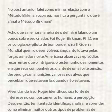
o
No post anterior falei como minha relação com o
que
é
Método Birkman ocorreu, mas fica a pergunta: o que é
Método
afinal o Método Birkman?
Birkman?
Acho que a melhor maneira de o definir é falando um
pouco sobre seu criador. Foi Roger Birkman, Ph.D. em
psicologia, ex-piloto de bombardeiro na II Guerra
Mundial quem o desenvolveu. Enquanto lutava pelas
forças armadas norte Americana observava episódios
recorrentes que o intrigava: o testemunho de momentos
em que seus companheiros, diante de uma forte tensão,
desperdiçavam munições valiosas nos alvos que
percebiam que estavam lá, quando não estavam.
Vivenciando isso, Roger identificou sua fonte de
interesse no comportamento humano: a percepção.
Desde então, tem tentado identificar, analisar e aprender
como eliminar muitos outros tipos de problemas de