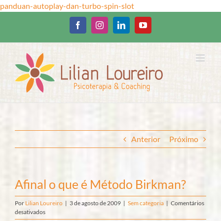
Ir
panduan-autoplay-dan-turbo-spin-slot
para
o
Facebook
Instagram
LinkedIn
YouTube
conteúdo
Anterior
Próximo
Afinal o que é Método Birkman?
Por
Lilian Loureiro
|
3 de agosto de 2009
|
Sem categoria
|
Comentários
em
desativados
Afinal