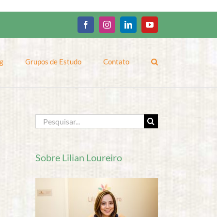
Facebook
Instagram
LinkedIn
YouTube
g
Grupos de Estudo
Contato
Buscar
resultados
para:
Sobre Lilian Loureiro