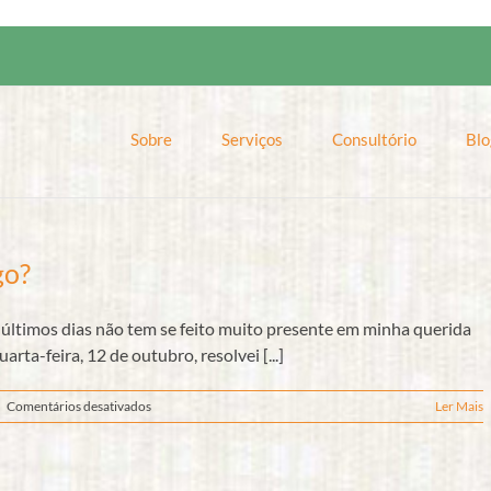
Sobre
Serviços
Consultório
Blo
go?
s últimos dias não tem se feito muito presente em minha querida
arta-feira, 12 de outubro, resolvei [...]
em
|
Comentários desativados
Ler Mais
Adaptação:
qual
a
regra