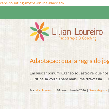
Ir
card-counting-myths-online-blackjack
para
o
conteúdo
Adaptação: qual a regra do jo
Em buscar por um lugar ao sol, astro rei que no
Curitiba, lá vou eu para mais uma "travessia"... Qu
Por
Lilian Loureiro
|
14 de outubro de 2016
|
Sem categoria