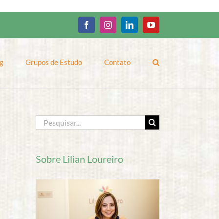
Facebook
Instagram
LinkedIn
YouTube
g
Grupos de Estudo
Contato
Buscar
resultados
para:
Sobre Lilian Loureiro