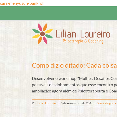
Ir
cara-menyusun-bankroll
para
o
conteúdo
Como diz o ditado: Cada coisa
Desenvolver o workshop "Mulher: Desafios Con
possíveis desdobramentos que esse encontro po
ampliação: agora além de Psicoterapeuta e Coach,
Por
Lilian Loureiro
|
5 de novembro de 2013
|
Sem categoria