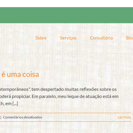
Sobre
Serviços
Consultório
Blo
 é uma coisa
temporâneos", tem despertado muitas reflexões sobre os
derá propiciar. Em paralelo, meu leque de atuação está em
 em [...]
em
|
Comentários desativados
Ler Mais
Como
diz
o