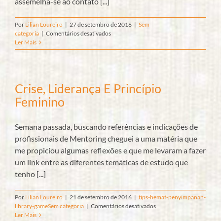
assemelha-se ao contato [...]
Por
Lilian Loureiro
|
27 de setembro de 2016
|
Sem
em
categoria
|
Comentários desativados
O
Ler Mais
Falso
Tipo:
quando
um
Crise, Liderança E Princípio
toureiro
como
Feminino
toureiro
é
um
Semana passada, buscando referências e indicações de
sensível
profissionais de Mentoring cheguei a uma matéria que
cantor
me propiciou algumas reflexões e que me levaram a fazer
um link entre as diferentes temáticas de estudo que
tenho [...]
Por
Lilian Loureiro
|
21 de setembro de 2016
|
tips-hemat-penyimpanan-
em
library-game
Sem categoria
|
Comentários desativados
Crise,
Ler Mais