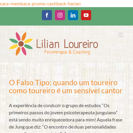
Ir
cara-membaca-promo-cashback-harian
para
o
Facebook
Instagram
LinkedIn
YouTube
conteúdo
O Falso Tipo: quando um toureiro
como toureiro é um sensível cantor
A experiência de conduzir o grupo de estudos “Os
primeiros passos do jovem psicoterapeuta junguiano”
está sendo muito enriquecedora para mim! Aquela frase
de Jung que diz: “O encontro de duas personalidades