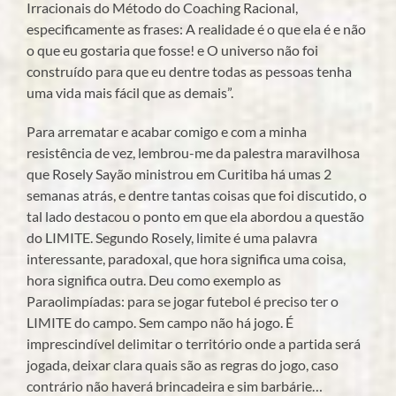
Irracionais do Método do Coaching Racional,
especificamente as frases: A realidade é o que ela é e não
o que eu gostaria que fosse! e O universo não foi
construído para que eu dentre todas as pessoas tenha
uma vida mais fácil que as demais”.
Para arrematar e acabar comigo e com a minha
resistência de vez, lembrou-me da palestra maravilhosa
que Rosely Sayão ministrou em Curitiba há umas 2
semanas atrás, e dentre tantas coisas que foi discutido, o
tal lado destacou o ponto em que ela abordou a questão
do LIMITE. Segundo Rosely, limite é uma palavra
interessante, paradoxal, que hora significa uma coisa,
hora significa outra. Deu como exemplo as
Paraolimpíadas: para se jogar futebol é preciso ter o
LIMITE do campo. Sem campo não há jogo. É
imprescindível delimitar o território onde a partida será
jogada, deixar clara quais são as regras do jogo, caso
contrário não haverá brincadeira e sim barbárie…