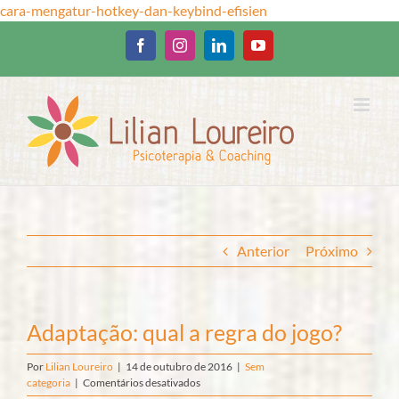
Ir
cara-mengatur-hotkey-dan-keybind-efisien
para
o
Facebook
Instagram
LinkedIn
YouTube
conteúdo
Anterior
Próximo
Adaptação: qual a regra do jogo?
Por
Lilian Loureiro
|
14 de outubro de 2016
|
Sem
em
categoria
|
Comentários desativados
Adaptação: