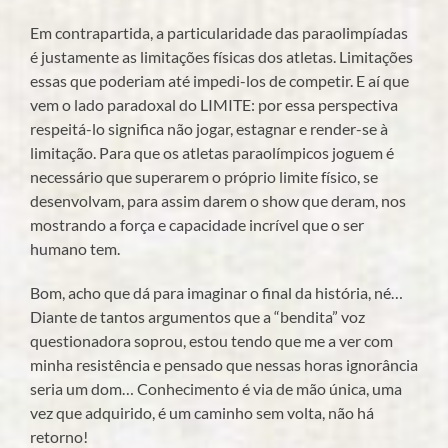
Em contrapartida, a particularidade das paraolimpíadas
é justamente as limitações físicas dos atletas. Limitações
essas que poderiam até impedi-los de competir. E aí que
vem o lado paradoxal do LIMITE: por essa perspectiva
respeitá-lo significa não jogar, estagnar e render-se à
limitação. Para que os atletas paraolímpicos joguem é
necessário que superarem o próprio limite físico, se
desenvolvam, para assim darem o show que deram, nos
mostrando a força e capacidade incrível que o ser
humano tem.
Bom, acho que dá para imaginar o final da história, né…
Diante de tantos argumentos que a “bendita” voz
questionadora soprou, estou tendo que me a ver com
minha resistência e pensado que nessas horas ignorância
seria um dom… Conhecimento é via de mão única, uma
vez que adquirido, é um caminho sem volta, não há
retorno!