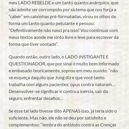
meu LADO REBELDE e um tanto quanto anárquico, que
não admite ser corrompido por sistema que nos força a
“caber” em caixinhas pré-formatadas, virou os olhos de
forma um tanto quanto petulante e pensou:
“Definitivamente não nasci pra isso! Vou continuar com
meus textos aonde me sinto livre e leve para escrever da
forma que tiver vontade”.
Quando então, outro lado, o LADO INSTIGANTE E
QUESTIONADOR, que por sinal é muito bem informado
e embasado teoricamente, soprou em meu ouvido: “não
se esqueça daquilo que Jung diz e que você tanto
trabalha com alguns pacientes: opus contra naturam…
Desenvolver-se significar ir contra a inércia, sair do
seguro, enfrentar desafios…
Se esse tal lado tivesse dito APENAS isso, já teria sido o
suficiente. Mas não, ele não se deu por satisfeito e
complementou: “lembra do antídoto contra as Crenças