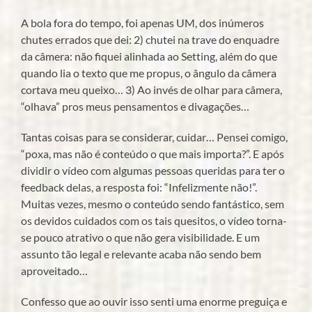
A bola fora do tempo, foi apenas UM, dos inúmeros
chutes errados que dei: 2) chutei na trave do enquadre
da câmera: não fiquei alinhada ao Setting, além do que
quando lia o texto que me propus, o ângulo da câmera
cortava meu queixo… 3) Ao invés de olhar para câmera,
“olhava” pros meus pensamentos e divagações…
Tantas coisas para se considerar, cuidar… Pensei comigo,
“poxa, mas não é conteúdo o que mais importa?”. E após
dividir o vídeo com algumas pessoas queridas para ter o
feedback delas, a resposta foi: “Infelizmente não!”.
Muitas vezes, mesmo o conteúdo sendo fantástico, sem
os devidos cuidados com os tais quesitos, o vídeo torna-
se pouco atrativo o que não gera visibilidade. E um
assunto tão legal e relevante acaba não sendo bem
aproveitado…
Confesso que ao ouvir isso senti uma enorme preguiça e