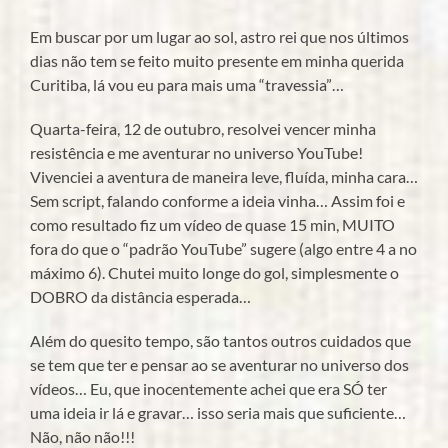
qual
Em buscar por um lugar ao sol, astro rei que nos últimos
a
regra
dias não tem se feito muito presente em minha querida
do
Curitiba, lá vou eu para mais uma “travessia”…
jogo?
Quarta-feira, 12 de outubro, resolvei vencer minha
resistência e me aventurar no universo YouTube!
Vivenciei a aventura de maneira leve, fluída, minha cara…
Sem script, falando conforme a ideia vinha… Assim foi e
como resultado fiz um vídeo de quase 15 min, MUITO
fora do que o “padrão YouTube” sugere (algo entre 4 a no
máximo 6). Chutei muito longe do gol, simplesmente o
DOBRO da distância esperada…
Além do quesito tempo, são tantos outros cuidados que
se tem que ter e pensar ao se aventurar no universo dos
vídeos… Eu, que inocentemente achei que era SÓ ter
uma ideia ir lá e gravar… isso seria mais que suficiente…
Não, não não!!!