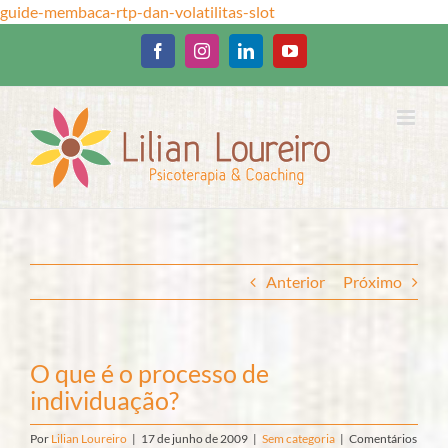
Ir
guide-membaca-rtp-dan-volatilitas-slot
para
o
Facebook
Instagram
LinkedIn
YouTube
conteúdo
Anterior
Próximo
O que é o processo de
individuação?
Por
Lilian Loureiro
|
17 de junho de 2009
|
Sem categoria
|
Comentários