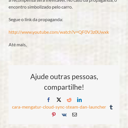
encontro simbolizado pelo carro.
Segue o link da propaganda:
http://www.youtube.com/watch?v=QF0V3z0Uwxk
Até mais,
Ajude outras pessoas,
compartilhe!
Facebook
X
Reddit
LinkedIn
cara-mengatur-cloud-sync-steam-dan-launcher
Tumblr
Pinterest
Vk
E-
mail