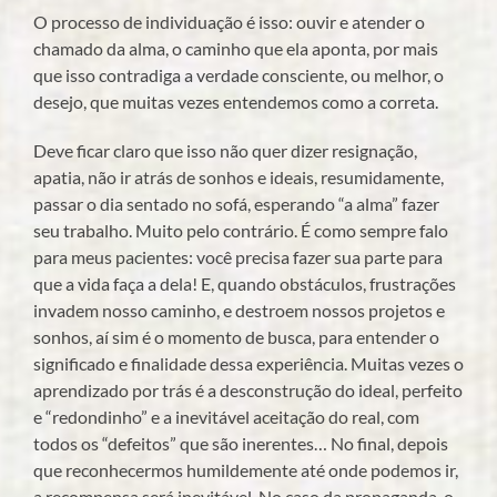
O processo de individuação é isso: ouvir e atender o
chamado da alma, o caminho que ela aponta, por mais
que isso contradiga a verdade consciente, ou melhor, o
desejo, que muitas vezes entendemos como a correta.
Deve ficar claro que isso não quer dizer resignação,
apatia, não ir atrás de sonhos e ideais, resumidamente,
passar o dia sentado no sofá, esperando “a alma” fazer
seu trabalho. Muito pelo contrário. É como sempre falo
para meus pacientes: você precisa fazer sua parte para
que a vida faça a dela! E, quando obstáculos, frustrações
invadem nosso caminho, e destroem nossos projetos e
sonhos, aí sim é o momento de busca, para entender o
significado e finalidade dessa experiência. Muitas vezes o
aprendizado por trás é a desconstrução do ideal, perfeito
e “redondinho” e a inevitável aceitação do real, com
todos os “defeitos” que são inerentes… No final, depois
que reconhecermos humildemente até onde podemos ir,
a recompensa será inevitável. No caso da propaganda, o