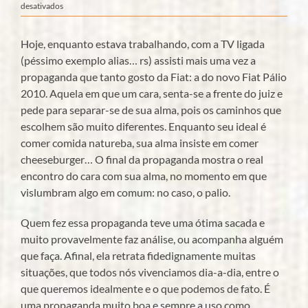
em
desativados
O
que
Hoje, enquanto estava trabalhando, com a TV ligada
é
o
(péssimo exemplo alias… rs) assisti mais uma vez a
processo
propaganda que tanto gosto da Fiat: a do novo Fiat Pálio
de
2010. Aquela em que um cara, senta-se a frente do juiz e
individuação?
pede para separar-se de sua alma, pois os caminhos que
escolhem são muito diferentes. Enquanto seu ideal é
comer comida natureba, sua alma insiste em comer
cheeseburger… O final da propaganda mostra o real
encontro do cara com sua alma, no momento em que
vislumbram algo em comum: no caso, o palio.
Quem fez essa propaganda teve uma ótima sacada e
muito provavelmente faz análise, ou acompanha alguém
que faça. Afinal, ela retrata fidedignamente muitas
situações, que todos nós vivenciamos dia-a-dia, entre o
que queremos idealmente e o que podemos de fato. É
uma propaganda muito boa e sempre a uso como