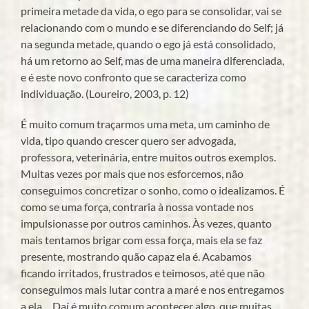
primeira metade da vida, o ego para se consolidar, vai se
relacionando com o mundo e se diferenciando do Self; já
na segunda metade, quando o ego já está consolidado,
há um retorno ao Self, mas de uma maneira diferenciada,
e é este novo confronto que se caracteriza como
individuação. (Loureiro, 2003, p. 12)
É muito comum traçarmos uma meta, um caminho de
vida, tipo quando crescer quero ser advogada,
professora, veterinária, entre muitos outros exemplos.
Muitas vezes por mais que nos esforcemos, não
conseguimos concretizar o sonho, como o idealizamos. É
como se uma força, contraria à nossa vontade nos
impulsionasse por outros caminhos. Às vezes, quanto
mais tentamos brigar com essa força, mais ela se faz
presente, mostrando quão capaz ela é. Acabamos
ficando irritados, frustrados e teimosos, até que não
conseguimos mais lutar contra a maré e nos entregamos
a ela… Daí é muito comum acontecer algo, que muitas